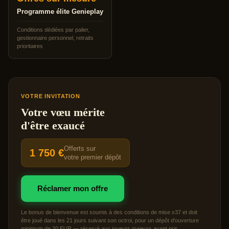
Programme élite Genieplay
Conditions dédiées par palier,
gestionnaire personnel, retraits
prioritaires
VOTRE INVITATION
Votre vœu mérite
d'être exaucé
Offerts sur
1 750 €
votre premier dépôt
Réclamer mon offre
Le bonus de bienvenue est soumis à des conditions de mise x37 et doit
être joué dans les 21 jours suivant son octroi, pour un dépôt d'ouverture
minimum de 20 EUR — réservé aux joueurs majeurs ayant pris