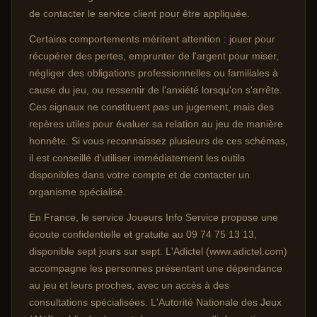
de contacter le service client pour être appliquée.
Certains comportements méritent attention : jouer pour
récupérer des pertes, emprunter de l'argent pour miser,
négliger des obligations professionnelles ou familiales à
cause du jeu, ou ressentir de l'anxiété lorsqu'on s'arrête.
Ces signaux ne constituent pas un jugement, mais des
repères utiles pour évaluer sa relation au jeu de manière
honnête. Si vous reconnaissez plusieurs de ces schémas,
il est conseillé d'utiliser immédiatement les outils
disponibles dans votre compte et de contacter un
organisme spécialisé.
En France, le service Joueurs Info Service propose une
écoute confidentielle et gratuite au 09 74 75 13 13,
disponible sept jours sur sept. L'Adictel (www.adictel.com)
accompagne les personnes présentant une dépendance
au jeu et leurs proches, avec un accès à des
consultations spécialisées. L'Autorité Nationale des Jeux