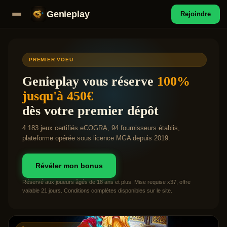
Genieplay
Rejoindre
PREMIER VOEU
Genieplay vous réserve
100%
jusqu'à 450€
dès votre premier dépôt
4 183 jeux certifiés eCOGRA, 94 fournisseurs établis,
plateforme opérée sous licence MGA depuis 2019.
Révéler mon bonus
Réservé aux joueurs âgés de 18 ans et plus. Mise requise x37, offre
valable 21 jours. Conditions complètes disponibles sur le site.