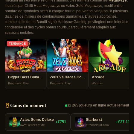
medium au très élevé selon les studios. Des formats comme les
Megaways
,
illustrés par Chilli Heat Megaways ou Aztec Gold Megaways, modifient le
nombre de symboles actifs à chaque tour et peuvent ouvrir jusqu'à plusieurs
dizaines de milliers de combinaisons gagnantes. D'autres approches,
comme celle de Le Bandit signé Hacksaw Gaming, privilégient une interface
condensée et des cycles bonus courts, particulièrement adaptés aux
sessions mobiles.
TENDANCE
Bigger Bass Bonanza
Zeus Vs Hades Gods Of War
Arcade
Pragmatic Play
Pragmatic Play
Wazdan
Gains du moment
11 265 joueurs en ligne actuellement
Aztec Gems Deluxe
Starburst
+€751
+€27 110
aw***@freenet.de
rj***@icloud.com