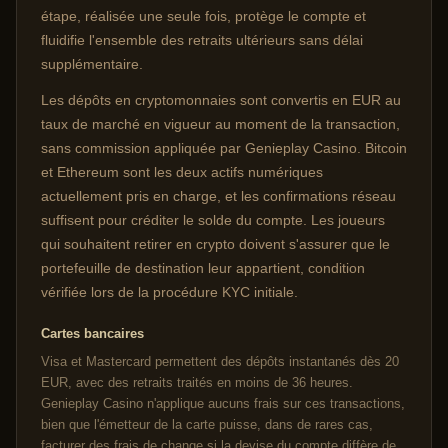
étape, réalisée une seule fois, protège le compte et
fluidifie l'ensemble des retraits ultérieurs sans délai
supplémentaire.
Les dépôts en cryptomonnaies sont convertis en EUR au
taux de marché en vigueur au moment de la transaction,
sans commission appliquée par Genieplay Casino. Bitcoin
et Ethereum sont les deux actifs numériques
actuellement pris en charge, et les confirmations réseau
suffisent pour créditer le solde du compte. Les joueurs
qui souhaitent retirer en crypto doivent s'assurer que le
portefeuille de destination leur appartient, condition
vérifiée lors de la procédure KYC initiale.
Cartes bancaires
Visa et Mastercard permettent des dépôts instantanés dès 20
EUR, avec des retraits traités en moins de 36 heures.
Genieplay Casino n'applique aucuns frais sur ces transactions,
bien que l'émetteur de la carte puisse, dans de rares cas,
facturer des frais de change si la devise du compte diffère de