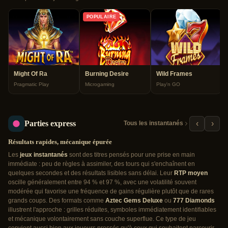
POPULAIRE
Might Of Ra
Burning Desire
Wild Frames
Pragmatic Play
Microgaming
Play'n GO
Parties express
‹
›
Tous les instantanés
Résultats rapides, mécanique épurée
Les
jeux instantanés
sont des titres pensés pour une prise en main
immédiate : peu de règles à assimiler, des tours qui s'enchaînent en
quelques secondes et des résultats lisibles sans délai. Leur
RTP moyen
oscille généralement entre 94 % et 97 %, avec une volatilité souvent
modérée qui favorise une fréquence de gains régulière plutôt que de rares
grands coups. Des formats comme
Aztec Gems Deluxe
ou
777 Diamonds
illustrent l'approche : grilles réduites, symboles immédiatement identifiables
et mécanique volontairement sans couche superflue. Ce type de jeu
convient aussi bien aux joueurs pressés qu'à ceux qui souhaitent parcourir