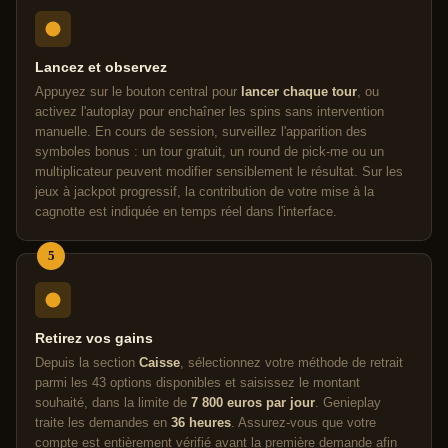
Lancez et observez
Appuyez sur le bouton central pour
lancer chaque tour
, ou
activez l'autoplay pour enchaîner les spins sans intervention
manuelle. En cours de session, surveillez l'apparition des
symboles bonus : un tour gratuit, un round de pick-me ou un
multiplicateur peuvent modifier sensiblement le résultat. Sur les
jeux à jackpot progressif, la contribution de votre mise à la
cagnotte est indiquée en temps réel dans l'interface.
5
Retirez vos gains
Depuis la section
Caisse
, sélectionnez votre méthode de retrait
parmi les 43 options disponibles et saisissez le montant
souhaité, dans la limite de
7 800 euros par jour
. Genieplay
traite les demandes en
36 heures
. Assurez-vous que votre
compte est entièrement vérifié avant la première demande afin