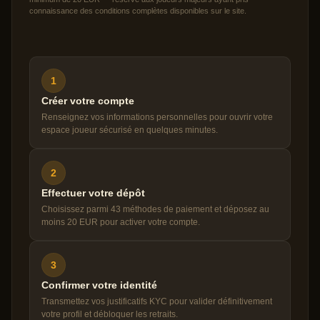
connaissance des conditions complètes disponibles sur le site.
1
Créer votre compte
Renseignez vos informations personnelles pour ouvrir votre
espace joueur sécurisé en quelques minutes.
2
Effectuer votre dépôt
Choisissez parmi 43 méthodes de paiement et déposez au
moins 20 EUR pour activer votre compte.
3
Confirmer votre identité
Transmettez vos justificatifs KYC pour valider définitivement
votre profil et débloquer les retraits.