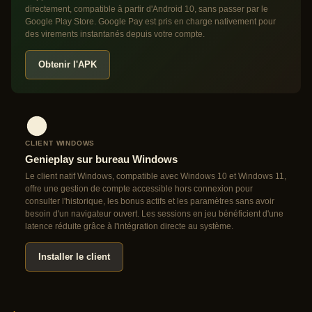
directement, compatible à partir d'Android 10, sans passer par le
Google Play Store. Google Pay est pris en charge nativement pour
des virements instantanés depuis votre compte.
Obtenir l'APK
CLIENT WINDOWS
Genieplay sur bureau Windows
Le client natif Windows, compatible avec Windows 10 et Windows 11,
offre une gestion de compte accessible hors connexion pour
consulter l'historique, les bonus actifs et les paramètres sans avoir
besoin d'un navigateur ouvert. Les sessions en jeu bénéficient d'une
latence réduite grâce à l'intégration directe au système.
Installer le client