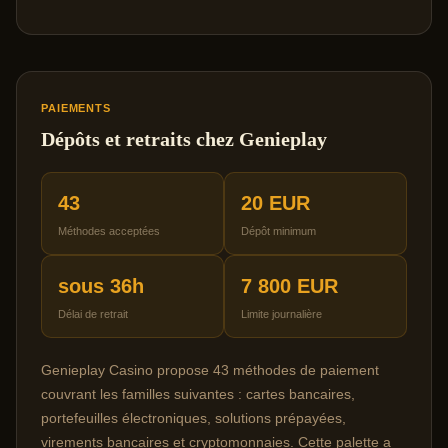
PAIEMENTS
Dépôts et retraits chez Genieplay
43
20 EUR
Méthodes acceptées
Dépôt minimum
sous 36h
7 800 EUR
Délai de retrait
Limite journalière
Genieplay Casino propose 43 méthodes de paiement
couvrant les familles suivantes : cartes bancaires,
portefeuilles électroniques, solutions prépayées,
virements bancaires et cryptomonnaies. Cette palette a