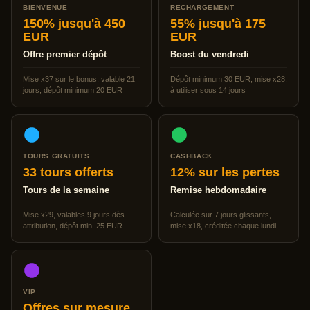
BIENVENUE
RECHARGEMENT
150% jusqu'à 450
55% jusqu'à 175
EUR
EUR
Offre premier dépôt
Boost du vendredi
Mise x37 sur le bonus, valable 21
Dépôt minimum 30 EUR, mise x28,
jours, dépôt minimum 20 EUR
à utiliser sous 14 jours
TOURS GRATUITS
CASHBACK
33 tours offerts
12% sur les pertes
Tours de la semaine
Remise hebdomadaire
Mise x29, valables 9 jours dès
Calculée sur 7 jours glissants,
attribution, dépôt min. 25 EUR
mise x18, créditée chaque lundi
VIP
Offres sur mesure