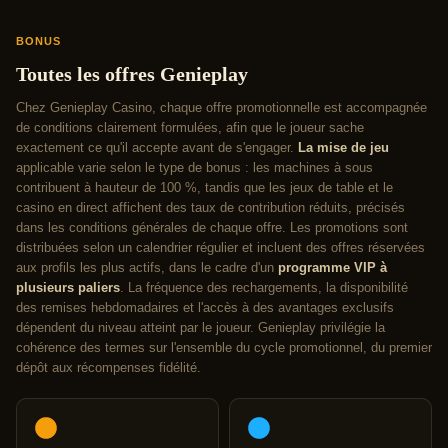
BONUS
Toutes les offres Genieplay
Chez Genieplay Casino, chaque offre promotionnelle est accompagnée
de conditions clairement formulées, afin que le joueur sache
exactement ce qu'il accepte avant de s'engager.
La mise de jeu
applicable varie selon le type de bonus : les machines à sous
contribuent à hauteur de 100 %, tandis que les jeux de table et le
casino en direct affichent des taux de contribution réduits, précisés
dans les conditions générales de chaque offre. Les promotions sont
distribuées selon un calendrier régulier et incluent des offres réservées
aux profils les plus actifs, dans le cadre d'un
programme VIP à
plusieurs paliers
. La fréquence des rechargements, la disponibilité
des remises hebdomadaires et l'accès à des avantages exclusifs
dépendent du niveau atteint par le joueur. Genieplay privilégie la
cohérence des termes sur l'ensemble du cycle promotionnel, du premier
dépôt aux récompenses fidélité.