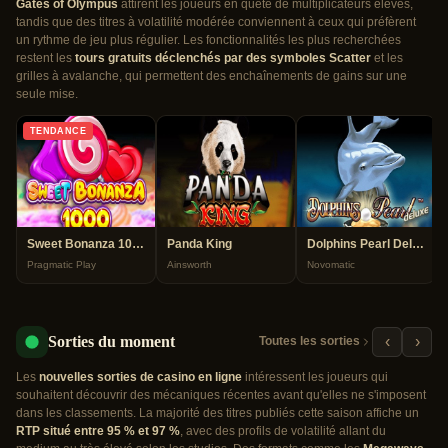
Gates of Olympus
attirent les joueurs en quête de multiplicateurs élevés,
tandis que des titres à volatilité modérée conviennent à ceux qui préfèrent
un rythme de jeu plus régulier. Les fonctionnalités les plus recherchées
restent les
tours gratuits déclenchés par des symboles Scatter
et les
grilles à avalanche, qui permettent des enchaînements de gains sur une
seule mise.
TENDANCE
Sweet Bonanza 1000
Panda King
Dolphins Pearl Deluxe
Pragmatic Play
Ainsworth
Novomatic
Sorties du moment
‹
›
Toutes les sorties
Les
nouvelles sorties de casino en ligne
intéressent les joueurs qui
souhaitent découvrir des mécaniques récentes avant qu'elles ne s'imposent
dans les classements. La majorité des titres publiés cette saison affiche un
RTP situé entre 95 % et 97 %
, avec des profils de volatilité allant du